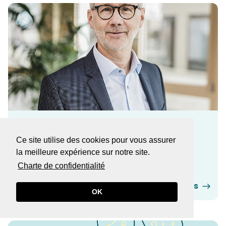
FOCUS
Ce site utilise des cookies pour vous assurer
Les 40 ans de PAT BVG
la meilleure expérience sur notre site.
Charte de confidentialité​​​​​​​
En savoir plus
OK