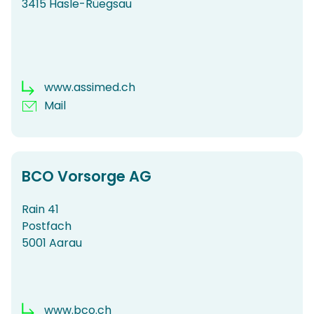
3415 Hasle-Rüegsau
www.assimed.ch
Mail
BCO Vorsorge AG
Rain 41
Postfach
5001 Aarau
www.bco.ch