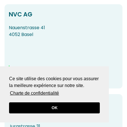
NVC AG
Nauenstrasse 41
4052 Basel
www.nvc.ch
Mail
Ce site utilise des cookies pour vous assurer
la meilleure expérience sur notre site.
Charte de confidentialité​​​​​​​
NVT Neuhaus Versicherungs-
OK
Treuhand AG
Jurastrasse 31