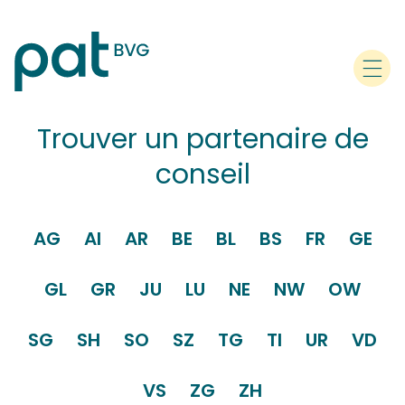
Trouver un partenaire de
conseil
AG
AI
AR
BE
BL
BS
FR
GE
GL
GR
JU
LU
NE
NW
OW
SG
SH
SO
SZ
TG
TI
UR
VD
VS
ZG
ZH