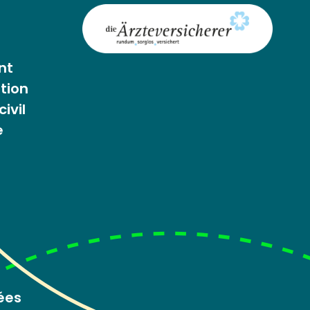
nt
tion
ivil
e
ées