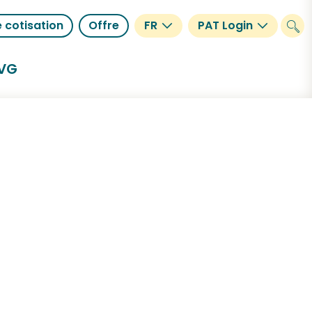
 cotisation
Offre
FR
PAT Login
BVG