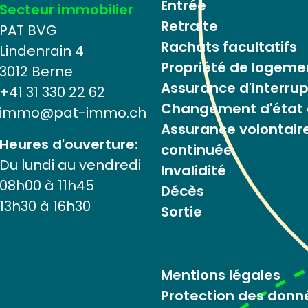
Entrée
Secteur immobilier
Retraite
PAT BVG
Rachats facultatifs
Lindenrain 4
Propriété de logeme
3012 Berne
Assurance d'interrup
+41 31 330 22 62
Changement d'état c
immo@pat-immo.ch
Assurance volontair
Heures d'ouverture:
continuée
Du lundi au vendredi
Invalidité
08h00 à 11h45
Décès
13h30 à 16h30
Sortie
Mentions légales
Protection des donn