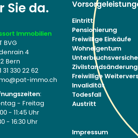
Vorsorgeleistung
r Sie da.
Eintritt
Pensionierung
ssort Immobilien
Freiwillige Einkäufe
T BVG
Wohneigentum
ndenrain 4
Unterbruchsversich
12 Bern
Zivilstandsänderung
 31 330 22 62
Freiwillige Weiterve
mo@pat-immo.ch
Invalidität
fnungszeiten
:
Todesfall
ntag - Freitag
Austritt
00 - 11:45 Uhr
30 - 16:30 Uhr
Impressum