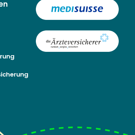
en
erung
rsicherung