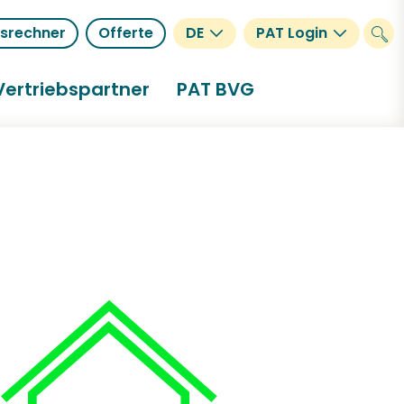
gsrechner
Offerte
DE
PAT Login
Vertriebspartner
PAT BVG