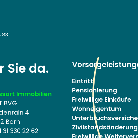
4 83
Vorsorgeleistung
r Sie da.
Eintritt
Pensionierung
ssort Immobilien
Freiwillige Einkäufe
T BVG
Wohneigentum
ndenrain 4
Unterbruchsversich
12 Bern
Zivilstandsänderung
 31 330 22 62
Freiwillige Weiterve