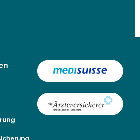
en
erung
rsicherung