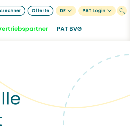
gsrechner
Offerte
DE
PAT Login
Vertriebspartner
PAT BVG
lle
t