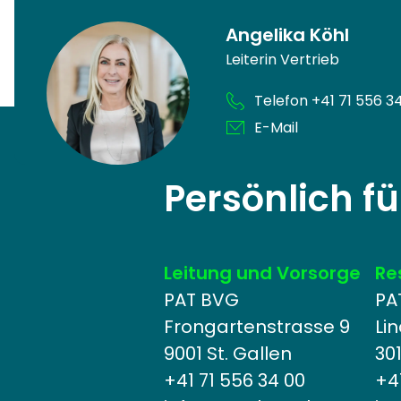
Angelika Köhl
Leiterin Vertrieb
Telefon +41 71 556 3
E-Mail
Persönlich fü
Leitung und Vorsorge
Re
PAT BVG
PA
Frongartenstrasse 9
Li
9001 St. Gallen
30
+41 71 556 34 00
+41