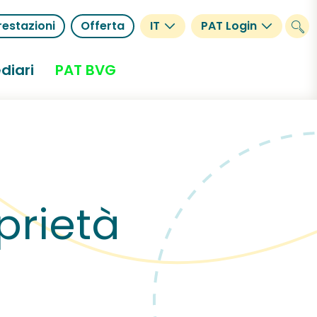
restazioni
Offerta
IT
PAT Login
diari
PAT BVG
prietà