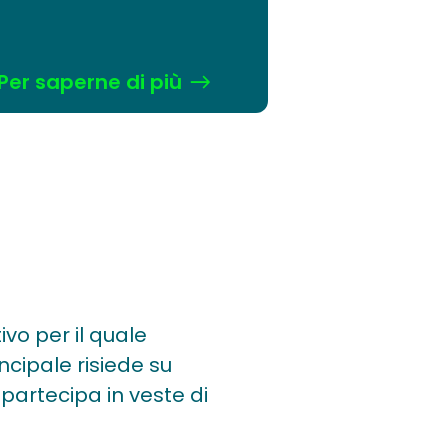
Per saperne di più
vo per il quale
ncipale risiede su
G partecipa in veste di