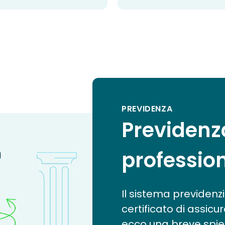
PREVIDENZA
Previdenz
professio
Il sistema previdenzia
certificato di assicur
ecco una breve spie