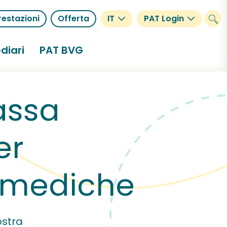
restazioni
Offerta
IT
PAT Login
diari
PAT BVG
assa
er
i mediche
ostra