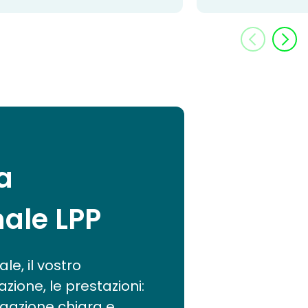
a
nale LPP
le, il vostro
azione, le prestazioni:
gazione chiara e